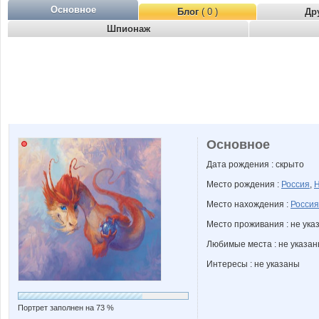
Основное
Блог
( 0 )
Др
Шпионаж
Основное
Дата рождения : скрыто
Место рождения :
Россия
,
Н
Место нахождения :
Россия
Место проживания : не ука
Любимые места : не указа
Интересы : не указаны
Портрет заполнен на 73 %