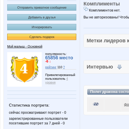
Комплименты
Отправить приватное сообщение
Комплиментов нет.
Вы не авторизованы! Чтоб
Добавить в друзья
Игнорировать
Сделать подарок
Метки лидеров
Мой малыш - Основной
популярность:
65856 место
-6 ↓
Интервью
рейтинг
110
?
Привилегированный
пользователь
4
уровня
Полет дракона сост
фо
Статистика портрета:
сейчас просматривают портрет - 0
зарегистрированные пользователи
посетившие портрет за 7 дней - 0